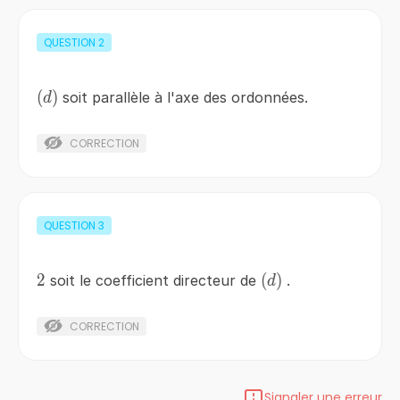
QUESTION
2
\left(d\right)
(
)
soit parallèle à l'axe des ordonnées.
d
CORRECTION
QUESTION
3
2
2
\left(d\right)
(
)
soit le coefficient directeur de
.
d
CORRECTION
Signaler une erreur