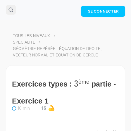
🌴
Cahier de vacances offert
: révise les maths cet
SE CONNECTER
été !
Télécharge ton PDF gratuit et progresse avec des
exercices corrigés en vidéo.
TÉLÉCHARGER
>
TOUS LES NIVEAUX
>
SPÉCIALITÉ
GÉOMÉTRIE REPÉRÉE : ÉQUATION DE DROITE,
VECTEUR NORMAL ET ÉQUATION DE CERCLE
3
3
ème
Exercices types :
partie -
Exercice 1
10 min
15