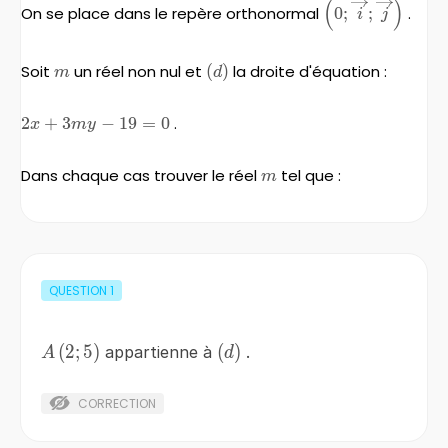
(
)
\left(0;\overri
On se place dans le repère orthonormal
0
;
;
.
i
j
;\overrighta
\right
Soit
m
un réel non nul et
\left(d\right)
(
)
la droite d'équation :
m
d
2x+3my-
2
+
3
−
19
=
0
.
x
m
y
19=0
Dans chaque cas trouver le réel
m
tel que :
m
QUESTION
1
A\left(2;5\right)
(
2
;
5
)
\left(d\right)
(
)
appartienne à
.
A
d
CORRECTION