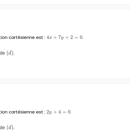
tion cartésienne est :
4x+7y+2=0
4
+
7
+
2
=
0
.
x
y
\left(d\right)
(
)
 de
.
d
tion cartésienne est :
2y+4=0
2
+
4
=
0
.
y
\left(d\right)
(
)
 de
.
d