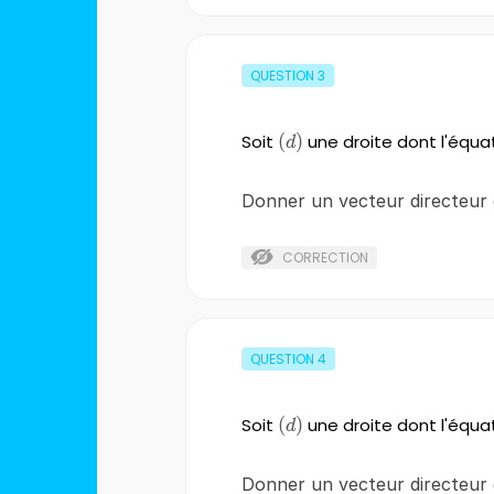
QUESTION
3
Soit
\left(d\right)
(
)
une droite dont l'équa
d
Donner un vecteur directeur
CORRECTION
QUESTION
4
Soit
\left(d\right)
(
)
une droite dont l'équa
d
Donner un vecteur directeur