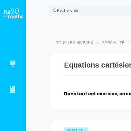
🌴
Cahier de vacances offert
: révis
Télécharge ton PDF gratuit et progres
>
>
TOUS LES NIVEAUX
SPÉCIALITÉ
Equations cartésien
Dans tout cet exercice, on 
QUESTION
1