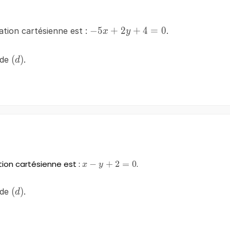
-5x+2y+4=0
−
5
+
2
+
4
=
0
ation cartésienne est :
.
x
y
\left(d\right)
(
)
 de
.
d
tion cartésienne est :
−
x-
+
2
=
0
.
x
y
y+2=0
\left(d\right)
(
)
 de
.
d