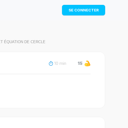
TÉLÉCHARGER
SE CONNECTER
ET ÉQUATION DE CERCLE
10 min
15
row{i};\overrightarrow{j}\right)