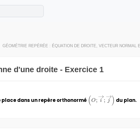
e les maths cet été !
se avec des exercices corrigés en vidéo.
GÉOMÉTRIE REPÉRÉE : ÉQUATION DE DROITE, VECTEUR NORMAL 
ne d'une droite - Exercice 1
(
)
\left(O;\overrightar
se place dans un repère orthonormé
;
;
du plan.
O
i
j