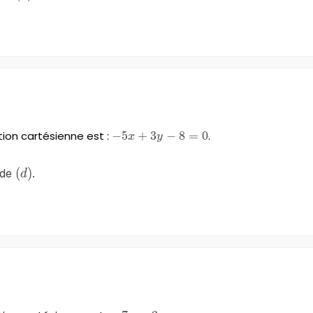
tion cartésienne est :
-5x+3y-
−
5
+
3
−
8
=
0
.
x
y
8=0
\left(d\right)
(
)
 de
.
d