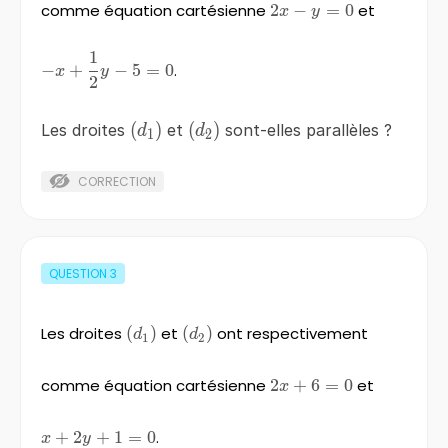
comme équation cartésienne
2
2x-
−
=
0
et
x
y
y=0
1
-
−
+
−
5
=
0
.
x
y
2
x+\frac{1}
{2} y-5=0
\left(d_{1}
(
)
\left(d_{2}
(
)
Les droites
et
sont-elles parallèles ?
d
d
1
2
\right)
\right)
CORRECTION
QUESTION
3
Les droites
\left(d_{1}
(
)
et
\left(d_{2}
(
)
ont respectivement
d
d
1
2
\right)
\right)
comme équation cartésienne
2x+6=0
2
+
6
=
0
et
x
x+2y+1=0
+
2
+
1
=
0
.
x
y