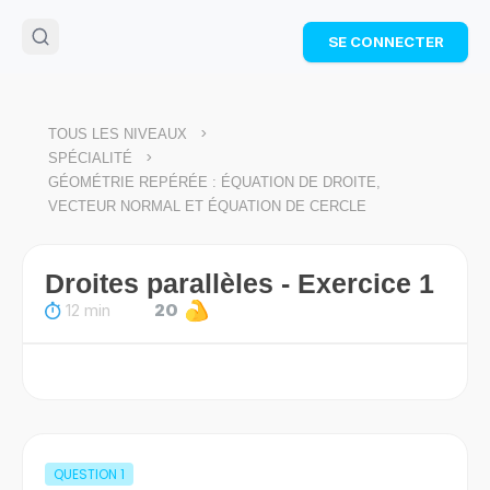
🌴
Cahier de vacances offert
: révise les maths cet
SE CONNECTER
été !
Télécharge ton PDF gratuit et progresse avec des
exercices corrigés en vidéo.
TÉLÉCHARGER
>
TOUS LES NIVEAUX
>
SPÉCIALITÉ
GÉOMÉTRIE REPÉRÉE : ÉQUATION DE DROITE,
VECTEUR NORMAL ET ÉQUATION DE CERCLE
Droites parallèles - Exercice 1
12 min
20
QUESTION
1