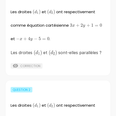
Les droites
\left(d_{1}
(
)
et
\left(d_{2}
(
)
ont respectivement
d
d
1
2
\right)
\right)
comme équation cartésienne
3x+2y+1=0
3
+
2
+
1
=
0
x
y
et
−
-
+
4
−
5
=
0
.
x
y
x+4y-
5=0
\left(d_{1}
(
)
\left(d_{2}
(
)
Les droites
et
sont-elles parallèles ?
d
d
1
2
\right)
\right)
CORRECTION
QUESTION
2
Les droites
\left(d_{1}
(
)
et
\left(d_{2}
(
)
ont respectivement
d
d
1
2
\right)
\right)