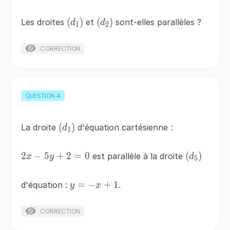
\left(d_{1}
(
)
\left(d_{2}
(
)
Les droites
et
sont-elles parallèles ?
d
d
1
2
\right)
\right)
CORRECTION
QUESTION
4
\left(d_{1}
(
)
La droite
d'équation cartésienne :
d
1
\right)
2
2x-
−
5
+
2
=
0
\left(d_{5
(
)
est parallèle à la droite
x
y
d
5
5y+2=0
\right)
y=-
=
−
+
1
d'équation :
.
y
x
x+1
CORRECTION