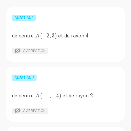
QUESTION
1
A\left(-2;3\right)
(
−
2
;
3
)
4
4
de centre
et de rayon
.
A
CORRECTION
QUESTION
2
A\left(-1;-4\right)
(
−
1
;
−
4
)
2
2
de centre
et de rayon
.
A
CORRECTION