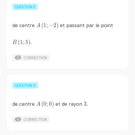
QUESTION
3
A\left(1;-2\right)
(
1
;
−
2
)
de centre
et passant par le point
A
B\left(1;5\right)
(
1
;
5
)
.
B
CORRECTION
QUESTION
4
A\left(0;0\right)
(
0
;
0
)
3
3
de centre
et de rayon
.
A
CORRECTION