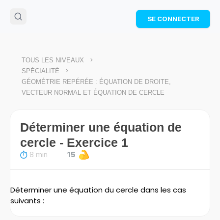
🌴
Cahier de vacances offert
: révise les maths cet
SE CONNECTER
été !
Télécharge ton PDF gratuit et progresse avec des
exercices corrigés en vidéo.
TÉLÉCHARGER
>
TOUS LES NIVEAUX
>
SPÉCIALITÉ
GÉOMÉTRIE REPÉRÉE : ÉQUATION DE DROITE,
VECTEUR NORMAL ET ÉQUATION DE CERCLE
Déterminer une équation de
cercle - Exercice 1
8 min
15
Déterminer une équation du cercle dans les cas
suivants :