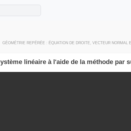
e les maths cet été !
se avec des exercices corrigés en vidéo.
GÉOMÉTRIE REPÉRÉE : ÉQUATION DE DROITE, VECTEUR NORMAL 
tème linéaire à l'aide de la méthode par s