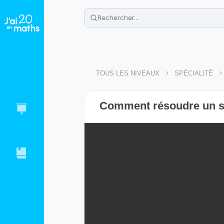
🌴
Cahier de vacances offert
: révis
Télécharge ton PDF gratuit et progres
>
>
TOUS LES NIVEAUX
SPÉCIALITÉ
Comment résoudre un sys