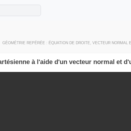
e les maths cet été !
se avec des exercices corrigés en vidéo.
GÉOMÉTRIE REPÉRÉE : ÉQUATION DE DROITE, VECTEUR NORMAL 
rtésienne à l'aide d'un vecteur normal et d'