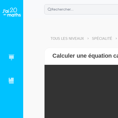
🌴
Cahier de vacances offert
: révis
Télécharge ton PDF gratuit et progres
>
>
TOUS LES NIVEAUX
SPÉCIALITÉ
Calculer une équation ca