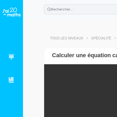
🌴
Cahier de vacances offert
: révis
Télécharge ton PDF gratuit et progres
>
>
TOUS LES NIVEAUX
SPÉCIALITÉ
Calculer une équation ca