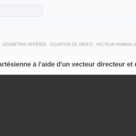
e les maths cet été !
se avec des exercices corrigés en vidéo.
GÉOMÉTRIE REPÉRÉE : ÉQUATION DE DROITE, VECTEUR NORMAL 
rtésienne à l'aide d'un vecteur directeur et 