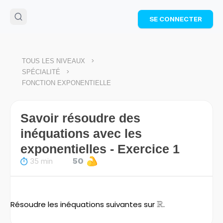
🌴
Cahier de vacances offert
: révise les maths cet
SE CONNECTER
été !
Télécharge ton PDF gratuit et progresse avec des
exercices corrigés en vidéo.
TÉLÉCHARGER
>
TOUS LES NIVEAUX
>
SPÉCIALITÉ
FONCTION EXPONENTIELLE
Savoir résoudre des
inéquations avec les
exponentielles - Exercice 1
35 min
50
R
Résoudre les inéquations suivantes sur
\mathbb{R}
.