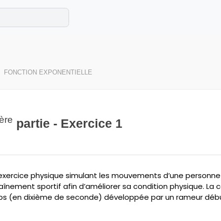
e les maths cet été !
se avec des exercices corrigés en vidéo.
FONCTION EXPONENTIELLE
ère
partie - Exercice 1
xercice physique simulant les mouvements d’une personne qui
ntraînement sportif afin d’améliorer sa condition physique. L
ps (en dixième de seconde) développée par un rameur déb