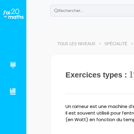
🌴
Cahier de vacances offert
: révis
Télécharge ton PDF gratuit et progres
>
>
TOUS LES NIVEAUX
SPÉCIALITÉ
1
1
Exercices types :
Un rameur est une machine d’e
Il est souvent utilisé pour l’e
(en Watt) en fonction du tem