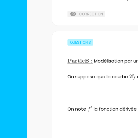
CORRECTION
QUESTION
3
PartieB
\bf\underline{Partie
:
Modélisation par u
B :}
On suppose que la courbe
\ma
C
f
\qquad\qquad\qquad\qqua
′
On note
f'
la fonction dérivé
f
\qquad\qquad\qquad\qqua