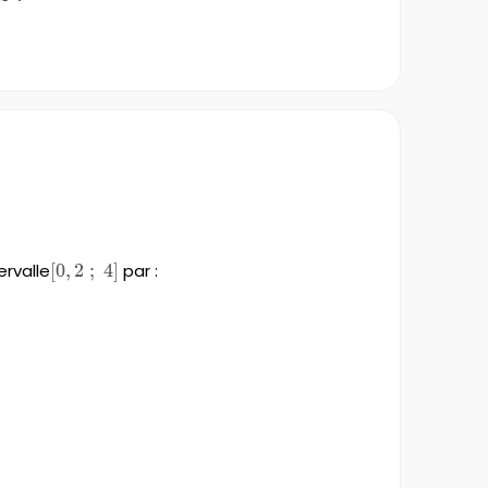
ervalle
[0,2\;;\;4]
[
0
,
2
;
4
]
par :
]