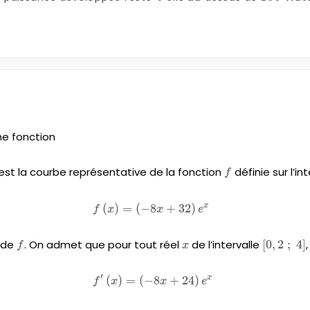
ne fonction
thscr{C_f}
est la courbe représentative de la fonction
f
définie sur l’int
f
x
d\qquad\qquad\qquad\qquad\qquad\qquad
f\left(x\right)=\left(-8x+32\right)e^x
(
)
=
(
−
8
+
32
)
f
x
x
e
e de
f
. On admet que pour tout réel
x
de l’intervalle
[0,2\;;\;4
[
0
,
2
;
4
]
,
f
x
′
x
d\qquad\qquad\qquad\qquad\qquad\qquad
f'\left(x\right)=\left(-8x+24\right)e^x
(
)
=
(
−
8
+
24
)
f
x
x
e