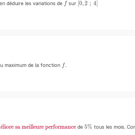
f
[0,2\;;\;4]
[
0
,
2
;
4
]
en déduire les variations de
sur
f
f.
.
 du maximum de la fonction
f
ed{\text{améliore
m
ˊ
e
liore sa meilleure performance
5\%
5%
de
tous les mois. Co
sa meilleure