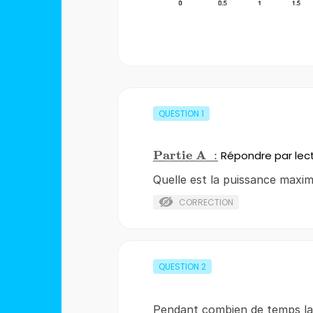
QUESTION
1
Partie
A
\bf\underline{Partie\;A\;:}
:
Répondre par lect
Quelle est la puissance maxim
CORRECTION
QUESTION
2
Pendant combien de temps la 