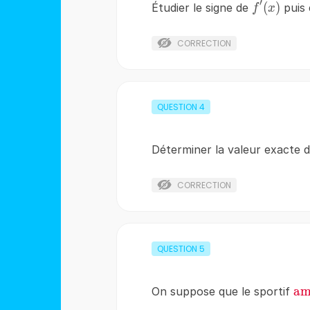
′
f'(x)
(
)
Étudier le signe de
puis 
f
x
CORRECTION
QUESTION
4
Déterminer la valeur exacte
CORRECTION
QUESTION
5
\r
a
On suppose que le sportif