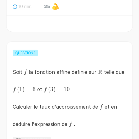
10 min
25
QUESTION
1
R
f
\mathbb{R}
Soit
la fonction affine définie sur
telle que
f
f\left(1\right)=6
(
1
)
=
6
f\left(3\right)=10
(
3
)
=
10
et
.
f
f
f
Calculer le taux d'accroissement de
et en
f
f
déduire l'expression de
.
f