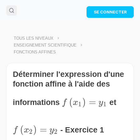
🌴
Cahier de vacances offert
: révise les maths cet
SE CONNECTER
été !
Télécharge ton PDF gratuit et progresse avec des
exercices corrigés en vidéo.
TÉLÉCHARGER
>
TOUS LES NIVEAUX
>
ENSEIGNEMENT SCIENTIFIQUE
FONCTIONS AFFINES
Déterminer l'expression d'une
fonction affine à l'aide des
f\left(x_1\right)=
(
)
=
informations
et
f
x
y
1
1
f\left(x_2\right)=y_2
(
)
=
- Exercice 1
f
x
y
2
2