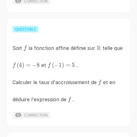
CORRECTION
QUESTION
2
R
f
\mathbb{R}
Soit
la fonction affine définie sur
telle que
f
f\left(4\right)=-8
(
4
)
=
−
8
f\left(-1\right)=5
(
−
1
)
=
5
et
.
f
f
f
Calculer le taux d'accroissement de
et en
f
f
déduire l'expression de
.
f
CORRECTION