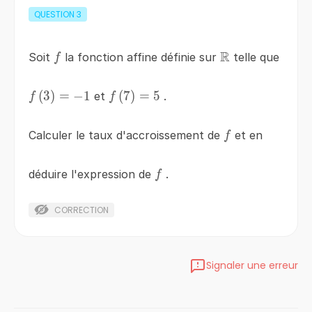
QUESTION
3
R
f
\mathbb{R}
Soit
la fonction affine définie sur
telle que
f
f\left(3\right)=-1
(
3
)
=
−
1
f\left(7\right)=5
(
7
)
=
5
et
.
f
f
f
Calculer le taux d'accroissement de
et en
f
f
déduire l'expression de
.
f
CORRECTION
Signaler une erreur